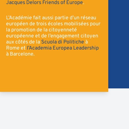
Jacques Delors Friends of Europe
.
L’Académie fait aussi partie d’un réseau
européen de trois écoles mobilisées pour
la promotion de la citoyenneté
européenne et de l’engagement citoyen
aux côtés de la
Scuola di Politiche
à
Rome et
l’Academia Europea Leadership
à Barcelone.