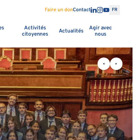
Faire un don
Contact
FR
es
Activités
Agir avec
Actualités
citoyennes
nous