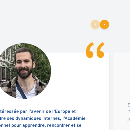
E
téressée par l’avenir de l’Europe et
l
re ses dynamiques internes, l’Académie
j
onnel pour apprendre, rencontrer et se