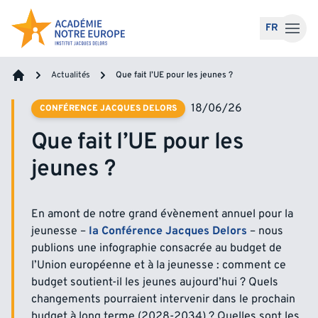
Accéder au contenu
FR
Actualités
Que fait l’UE pour les jeunes ?
Accueil
18/06/26
CONFÉRENCE JACQUES DELORS
Que fait l’UE pour les
jeunes ?
En amont de notre grand évènement annuel pour la
jeunesse –
la Conférence Jacques Delors
–
nous
publions une infographie consacrée au budget de
l’Union européenne et à la jeunesse : comment ce
budget soutient-il les jeunes aujourd’hui ? Quels
changements pourraient intervenir dans le prochain
budget à long terme (2028-2034) ? Quelles sont les