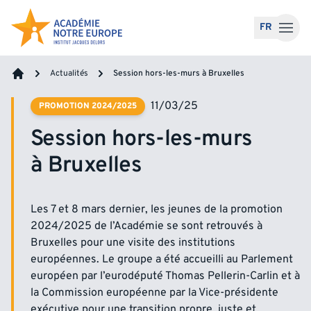
Accéder au contenu
FR
Actualités
Session hors-les-murs à Bruxelles
Accueil
11/03/25
PROMOTION 2024/2025
Session hors-les-murs
à Bruxelles
Les 7 et 8 mars dernier, les jeunes de la promotion
2024/2025 de l’Académie se sont retrouvés à
Bruxelles pour une visite des institutions
européennes. Le groupe a été accueilli au Parlement
européen par l’eurodéputé Thomas Pellerin-Carlin et à
la Commission européenne par la Vice-présidente
exécutive pour une transition propre, juste et